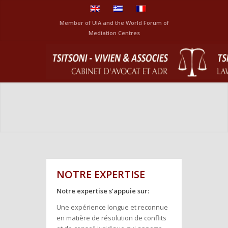
Member of
UIA
and the
World Forum of
Mediation Centres
NOTRE EXPERTISE
Notre expertise s’appuie sur:
Une expérience longue et reconnue
en matière de résolution de conflits